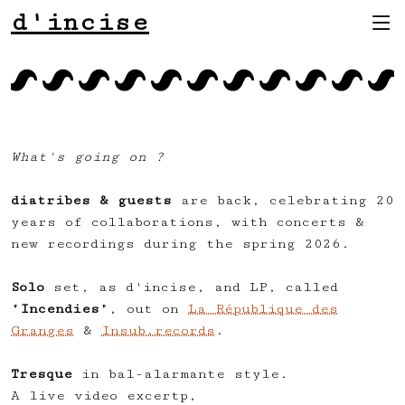
d'incise
What's going on ?
diatribes & guests
are back, celebrating 20
years of collaborations, with concerts &
new recordings during the spring 2026.
Solo
set, as d'incise, and LP, called
"
Incendies
", out on
La République des
Granges
&
Insub.records
.
Tresque
in bal-alarmante style.
A live video excertp,