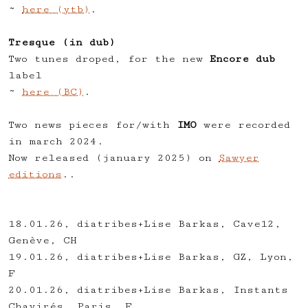
~
here (ytb)
.
Tresque (in dub)
Two tunes droped, for the new
Encore dub
label
~
here (BC)
.
Two news pieces for/with
IMO
were recorded
in march 2024.
Now released (january 2025) on
Sawyer
editions
..
18.01.26, diatribes+Lise Barkas, Cave12,
Genève, CH
19.01.26, diatribes+Lise Barkas, GZ, Lyon,
F
20.01.26, diatribes+Lise Barkas, Instants
Chavirés, Paris, F