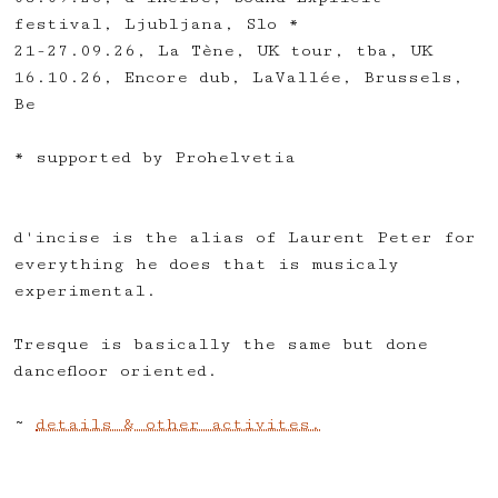
festival, Ljubljana, Slo *
21-27.09.26, La Tène, UK tour, tba, UK
16.10.26, Encore dub, LaVallée, Brussels,
Be
* supported by Prohelvetia
d'incise is the alias of Laurent Peter for
everything he does that is musicaly
experimental.
Tresque is basically the same but done
dancefloor oriented.
~
details & other activites.