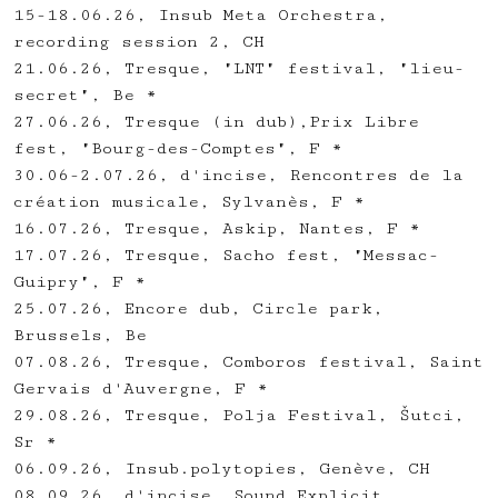
15-18.06.26, Insub Meta Orchestra,
recording session 2, CH
21.06.26, Tresque, "LNT" festival, "lieu-
secret", Be *
27.06.26, Tresque (in dub),Prix Libre
fest, "Bourg-des-Comptes", F *
30.06-2.07.26, d'incise, Rencontres de la
création musicale, Sylvanès, F *
16.07.26, Tresque, Askip, Nantes, F *
17.07.26, Tresque, Sacho fest, "Messac-
Guipry", F *
25.07.26, Encore dub, Circle park,
Brussels, Be
07.08.26, Tresque, Comboros festival, Saint
Gervais d'Auvergne, F *
29.08.26, Tresque, Polja Festival, Šutci,
Sr *
06.09.26, Insub.polytopies, Genève, CH
08.09.26, d'incise, Sound Explicit